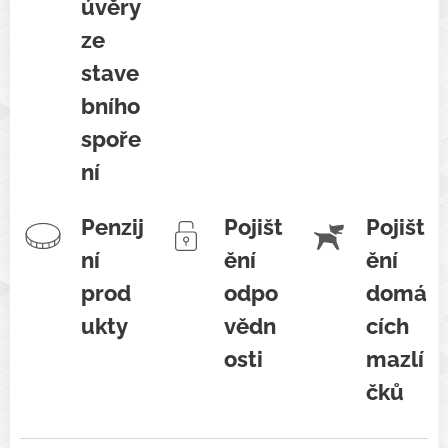
úvěry
ze
stave
bního
spoře
ní
Penzij
Pojišt
Pojišt
ní
ění
ění
prod
odpo
domá
ukty
vědn
cích
osti
mazlí
čků