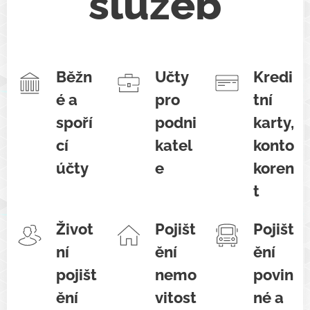
služeb
Běžn
Učty
Kredi
é a
pro
tní
spoří
podni
karty,
cí
katel
konto
účty
e
koren
t
Život
Pojišt
Pojišt
ní
ění
ění
pojišt
nemo
povin
ění
vitost
né a