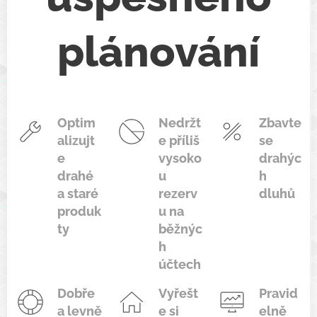
plánování
Optim
Nedržt
Zbavte
alizujt
e příliš
se
e
vysoko
drahýc
drahé
u
h
a staré
rezerv
dluhů
produk
u na
ty
běžnýc
h
účtech
Dobře
Vyřešt
Pravid
a levně
e si
elně