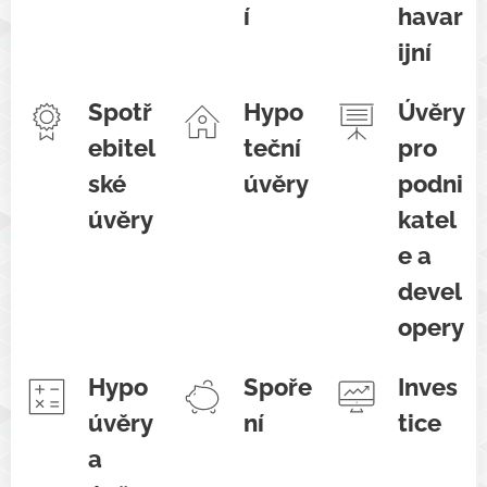
í
havar
ijní
Spotř
Hypo
Úvěry
ebitel
teční
pro
ské
úvěry
podni
úvěry
katel
e a
devel
opery
Hypo
Spoře
Inves
úvěry
ní
tice
a