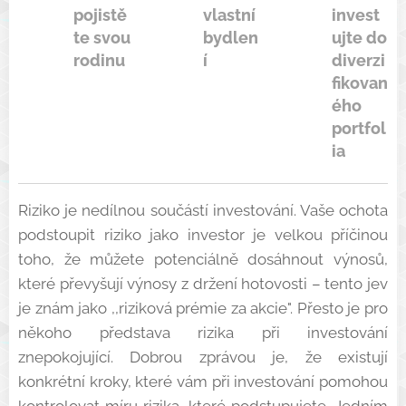
pojistě
vlastní
invest
te svou
bydlen
ujte do
rodinu
í
diverzi
fikovan
ého
portfol
ia
Riziko je nedílnou součástí investování. Vaše ochota
podstoupit riziko jako investor je velkou příčinou
toho, že můžete potenciálně dosáhnout výnosů,
které převyšují výnosy z držení hotovosti – tento jev
je znám jako ,,riziková prémie za akcie". Přesto je pro
někoho představa rizika při investování
znepokojující. Dobrou zprávou je, že existují
konkrétní kroky, které vám při investování pomohou
kontrolovat míru rizika, které podstupujete. Jedním