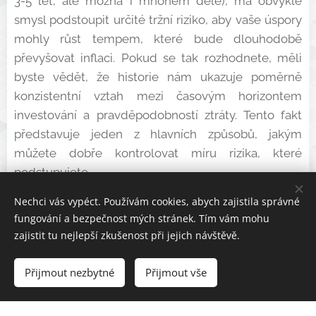
3-5 let, ale možná i mnohem déle), má obvykle
smysl podstoupit určité tržní riziko, aby vaše úspory
mohly růst tempem, které bude dlouhodobě
převyšovat inflaci. Pokud se tak rozhodnete, měli
byste vědět, že historie nám ukazuje poměrně
konzistentní vztah mezi časovým horizontem
investování a pravděpodobností ztráty. Tento fakt
představuje jeden z hlavních způsobů, jakým
můžete dobře kontrolovat míru rizika, které
podstupujete.
Nechci vás vypéct. Používám cookies, abych zajistila správné
Analytici společnosti Wealthfront
fungování a bezpečnost mých stránek. Tím vám mohu
sestavili níže uvedenou tabulku,
zajistit tu nejlepší zkušenost při jejich návštěvě.
která ilustruje historický vztah
mezi pravděpodobností ztráty a
Přijmout nezbytné
Přijmout vše
časovým horizontem investování.
Analyzovali měsíční výnosy