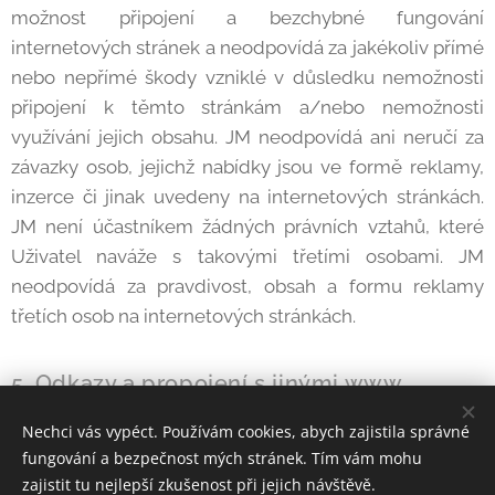
možnost připojení a bezchybné fungování
internetových stránek a neodpovídá za jakékoliv přímé
nebo nepřímé škody vzniklé v důsledku nemožnosti
připojení k těmto stránkám a/nebo nemožnosti
využívání jejich obsahu. JM neodpovídá ani neručí za
závazky osob, jejichž nabídky jsou ve formě reklamy,
inzerce či jinak uvedeny na internetových stránkách.
JM není účastníkem žádných právních vztahů, které
Uživatel naváže s takovými třetími osobami. JM
neodpovídá za pravdivost, obsah a formu reklamy
třetích osob na internetových stránkách.
5. Odkazy a propojení s jinými www
stránkami
Nechci vás vypéct. Používám cookies, abych zajistila správné
Odkazy na stránky třetích stran se poskytují jako
fungování a bezpečnost mých stránek. Tím vám mohu
zajistit tu nejlepší zkušenost při jejich návštěvě.
výhoda pro Uživatele. JM neodpovídá za obsah www