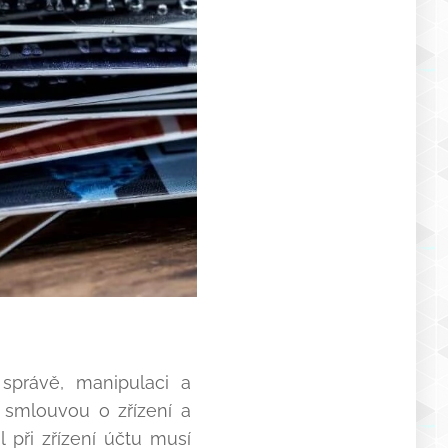
 správě, manipulaci a
e smlouvou o zřízení a
při zřízení účtu musí