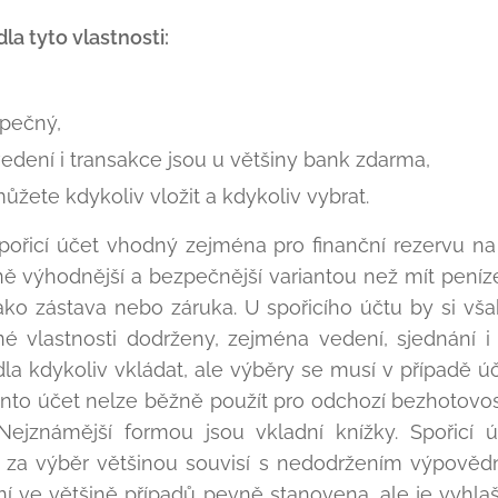
la tyto vlastnosti:
zpečný,
vedení i transakce jsou u většiny bank zdarma,
ůžete kdykoliv vložit a kdykoliv vybrat.
spořicí účet vhodný zejména pro finanční rezervu 
ně výhodnější a bezpečnější variantou než mít peníz
ako zástava nebo záruka. U spořicího účtu by si však
é vlastnosti dodrženy, zejména vedení, sjednání i
idla kdykoliv vkládat, ale výběry se musí v případě 
to účet nelze běžně použít pro odchozí bezhotovostn
Nejznámější formou jsou vkladní knížky. Spořicí ú
y za výběr většinou souvisí s nedodržením výpovědn
ní ve většině případů pevně stanovena, ale je vyhla