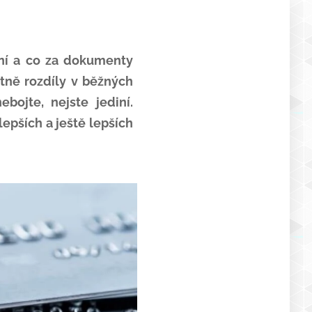
ení a co za dokumenty
tně rozdíly v běžných
bojte, nejste jediní.
epších a ještě lepších