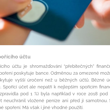
pořícího účtu
cího účtu je shromažďování “přebitečných” finančn
spoření poskytuje bance. Odměnou za omezené možno
kytuje vyšší úročení než u běžných účtů. Bězné účt
 Spořící účet ale nepatří k nejlepším spořícím fin
zpravidla pod 1 %) byla například v roce 2018 pod ú
et neuchránil vložené peníze ani před jí samotnou. 
 spoření. Má však i jiné vhodné použití.