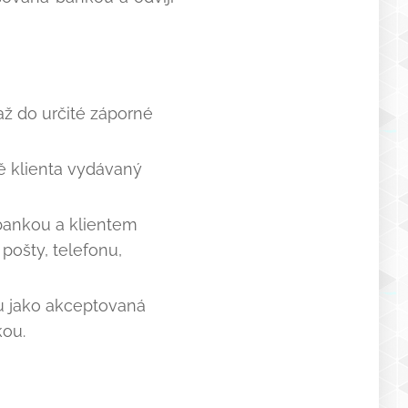
až do určité záporné
ě klienta vydávaný
bankou a klientem
pošty, telefonu,
u jako akceptovaná
kou.