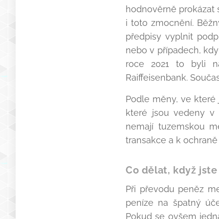
hodnověrně prokázat sv
i toto zmocnění. Běž
předpisy vyplnit pod
nebo v případech, kdy 
roce 2021 to byli 
Raiffeisenbank. Součas
Podle měny, ve které 
které jsou vedeny v
nemají tuzemskou měn
transakce a k ochran
Co dělat, když jste
Při převodu peněz mez
peníze na špatný úče
Pokud se ovšem jedná 