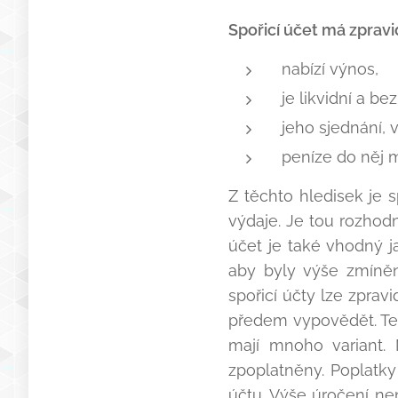
Spořicí účet má zpravid
nabízí výnos,
je likvidní a be
jeho sjednání, 
peníze do něj m
Z těchto hledisek je 
výdaje. Je tou rozhod
účet je také vhodný j
aby byly výše zmíněn
spořicí účty lze zprav
předem vypovědět. Ten
mají mnoho variant. 
zpoplatněny. Poplatk
účtu. Výše úročení ne