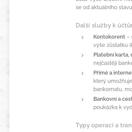
se od aktuálního stav
Další služby k účt
Kontokorent
– 
výše zůstatku (
Platební karta,
nejčastěji bank
Přímé a intern
který umožňuje
bankomatu, mobi
Bankovní a ces
poukázka k vyd
Typy operací a tran