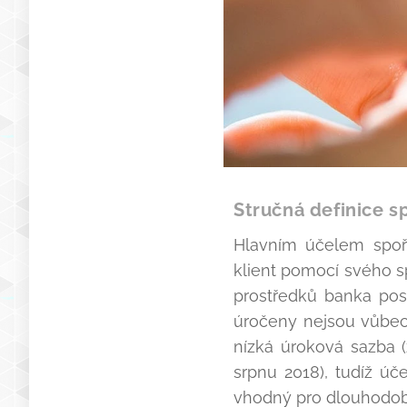
Stručná definice s
Hlavním účelem spoří
klient pomocí svého 
prostředků banka pos
úročeny nejsou vůbec.
nízká úroková sazba (
srpnu 2018), tudíž úč
vhodný pro dlouhodobé