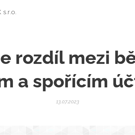
.r.o.
je rozdíl mezi 
m a spořícím ú
13.07.2023