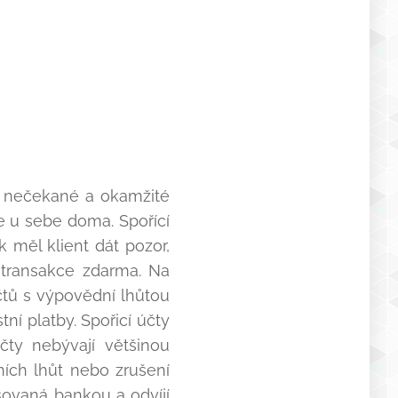
na nečekané a okamžité
e u sebe doma. Spořící
 měl klient dát pozor,
 transakce zdarma. Na
účtů s výpovědní lhůtou
í platby. Spořicí účty
čty nebývají většinou
ích lhůt nebo zrušení
šovaná bankou a odvíjí