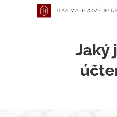
JITKA MAYEROVÁ JM RK s
Jaký 
účte