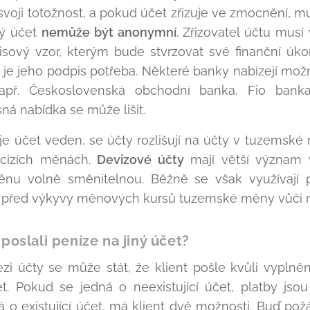
oji totožnost, a pokud účet zřizuje ve zmocnění, mu
ný účet
nemůže být anonymní
. Zřizovatel účtu mus
pisový vzor, kterým bude stvrzovat své finanční ú
je jeho podpis potřeba. Některé banky nabízejí možn
např. Československá obchodní banka, Fio bank
ná nabídka se může lišit.
je účet veden, se účty rozlišují na účty v tuzemské
 cizích měnách.
Devizové účty
mají větší význam 
u volně směnitelnou. Běžně se však využívají p
ě před výkyvy měnových kursů tuzemské měny vůči 
 poslali peníze na jiný účet?
i účty se může stát, že klient pošle kvůli vyplně
t. Pokud se jedná o neexistující účet, platby jsou
o existující účet, má klient dvě možnosti. Buď pož