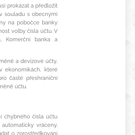
sí prokázat a předložit
í v souladu s obecnými
kony na pobočce banky
ost volby čísla účtu. V
a, Komerční banka a
 měně a devizové účty,
v ekonomikách, které
ro časté přeshraniční
měně účtu.
ní chybného čísla účtu
 automaticky vráceny.
ádat o zprostředkování