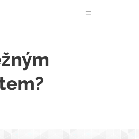
běžným
čtem?