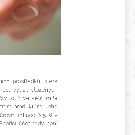
ích prostředků, které
sti využití vložených
y totiž ve větší míře
ančním produktům. Jeho
rovní inflace (2,5 % v
Spořicí účet tedy není