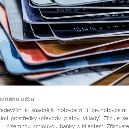
běžného účtu
edevším k snadnější hotovostní i bezhotovostní
ími prostředky (převody, platby, vklady). Zřizuje s
– písemnou smlouvou banky s klientem. Zřizovatel 