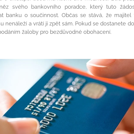
něz svého bankovního poradce, který tuto žádos
t banku o součinnost. Občas se stává, že majitel
u nenáleží a vrátí ji zpět sám. Pokud se dostanete do
ě podáním žaloby pro bezdůvodné obohacení.