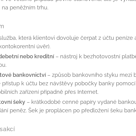
u na peněžním trhu.
ům
služba, která klientovi dovoluje čerpat z účtu peníze 
kontokorentní úvěr).
 debetní nebo kreditní
– nástroj k bezhotovostní platb
ou.
etové bankovnictví
– způsob bankovního styku mezi 
 přístup k účtu bez návštěvy pobočky banky pomocí 
lních zařízení případně přes Internet.
tovní šeky
– krátkodobé cenné papíry vydané banko
ání peněz. Šek je proplácen po předložení šeku ban
sakcí