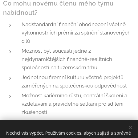
Co mohu novému členu mého týmu
nabídnout?
Nadstandardní finanční ohodnocení včetně
výkonnostních prémií za splnění stanovených
cílů
Možnost být součástí jedné z
nejdynamičtějších finančně-realitních
společností na tuzemském trhu
Jednotnou firemní kulturu včetně projektů
zaměřených na společenskou odpovědnost
Možnost kariérního růstu, centrální školení a
vzdělávání a pravidelné setkání pro sdílení
zkušeností
A co požaduji, aby nový člen mého týmu
Nechci vás vypéct. Používám cookies, abych zajistila správné