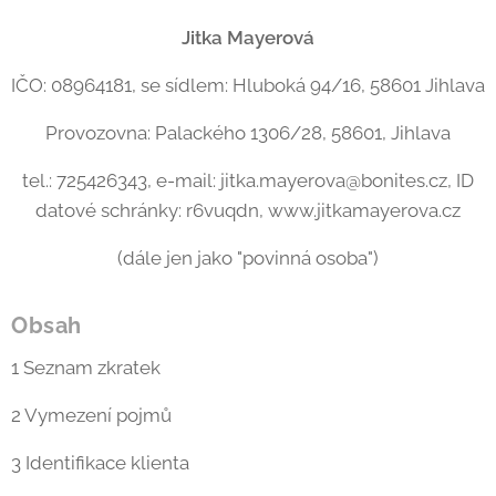
Jitka Mayerová
IČO: 08964181, se sídlem: Hluboká 94/16, 58601 Jihlava
Provozovna: Palackého 1306/28, 58601, Jihlava
tel.: 725426343, e-mail: jitka.mayerova@bonites.cz, ID
datové schránky: r6vuqdn, www.jitkamayerova.cz
(dále jen jako "povinná osoba")
Obsah
1 Seznam zkratek
2 Vymezení pojmů
3 Identifikace klienta