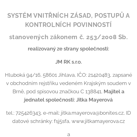
SYSTÉM VNITŘNÍCH ZÁSAD, POSTUPŮ A
KONTROLNÍCH POVINNOSTÍ
stanovených zákonem č. 253/2008 Sb.
realizovaný ze strany společnosti:
JM RK s.r.o.
Hluboká 94/16, 58601 Jihlava, IČO: 21420483, zapsané
v obchodním rejstříku vedeném Krajským soudem v
Brně, pod spisovou značkou C 138841,
Majitel a
jednatel společnosti: Jitka Mayerová
tel.: 725426343, e-mail: jitka.mayerova@bonites.cz, ID
datové schránky: fsj5sfa, www.jitkamayerova.cz
a