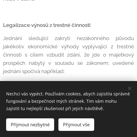
Legalizace výnosů z trestné činnosti
Jednání sledující zakrytí nezákonného původu
jakékoliv ekonomické výhody vyplývající z trestné
činnosti s cílem vzbudit zdání, že jde o majetkový
prospěch nabytý v souladu se zákonem; uvedené
jednání spočívá například:
v přeměně nebo převodu majetku s vědomím,
že pochází z trestné činnosti, za účelem jeho
Nechci vás vypéct. Používám cookies, abych zajistila správné
utajení nebo zastření jeho původu nebo za
fungování a bezpečnost mých stránek. Tím vám mohu
zajistit tu nejlepší zkušenost při jejich návštěvě.
účelem napomáhání osobě, která se účastní
páchání takové činnosti, aby unikla právním
Přijmout nezbytné
Přijmout vše
důsledkům svého jednání,