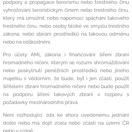
podpory a propagace terorismu nebo trestného činu
vyhrožování teroristickým činem nebo trestného činu,
který má umožnit nebo napomoci spáchání takového
trestného činu, nebo osoby blízké ve smyslu trestního
zákona, nebo sbírání prostředků na takovou odměnu
nebo na odškodnění.
Pro účely AML zákona i financování šíření zbraní
hromadného ničení, kterým se rozumí shromažďování
nebo poskytnutí peněžních prostředků nebo jiného
majetku s vědomím, že bude, byť i jen zčásti, použit
šiřitelem zbraní hromadného ničení nebo bude použit
na podporu šíření takových zbraní v rozporu s
požadavky mezinárodního práva.
Není rozhodující, zda ke shora uvedenému jednání
došlo nebo má dojít zcela nebo zčásti na území ČR
nebo v cizině.